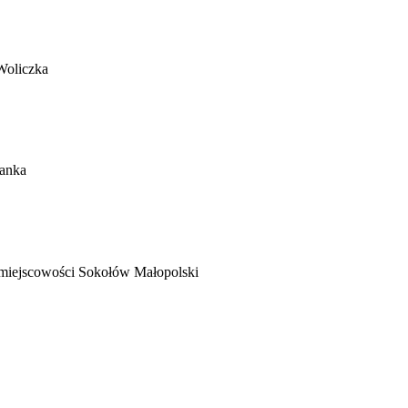
Woliczka
lanka
 miejscowości Sokołów Małopolski