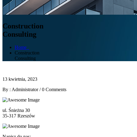
Construction
Consulting
Home
Construction
Consulting
13 kwietnia, 2023
By : Administrator
/
0 Comments
ul. Śnieżna 30
35-317 Rzeszów
Napisz do nas: