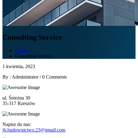
Consulting
Service
Home
Consulting
Service
1 kwietnia, 2023
By : Administrator
/
0 Comments
ul. Śnieżna 30
35-317 Rzeszów
Napisz do nas:
jb.budownictwo.23@gmail.com